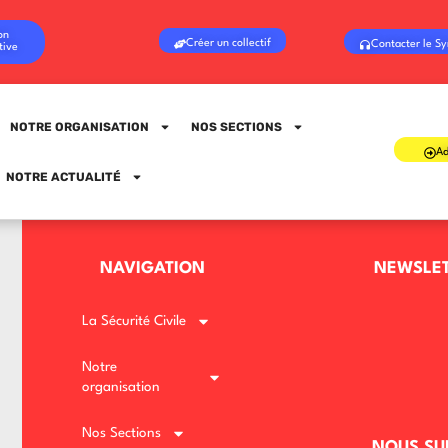
on
Créer un collectif
Contacter le Sy
tive
NOTRE ORGANISATION
NOS SECTIONS
Ad
Sign in
Sign up
NOTRE ACTUALITÉ
Sign in
NAVIGATION
NEWSLE
Don’t have an account?
Sign up
La Sécurité Civile
Notre
organisation
Nos Sections
NOUS SU