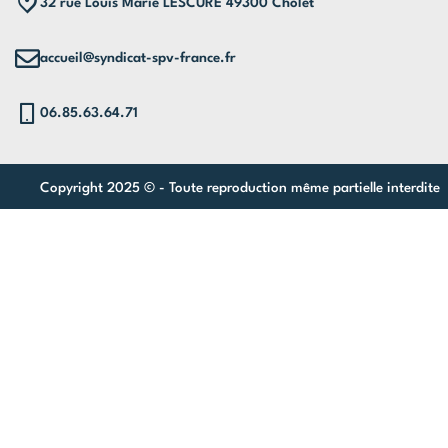
32 rue Louis Marie LESCURE 49300 Cholet
accueil@syndicat-spv-france.fr
06.85.63.64.71
Copyright 2025 © - Toute reproduction même partielle interdite