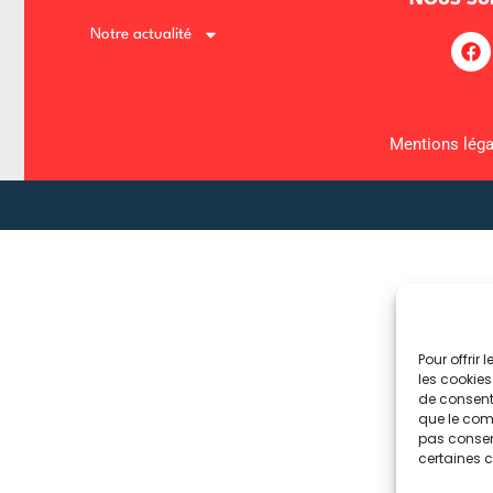
Notre actualité
Lost your password?
Remember me
Mentions léga
Pour offrir
les cookies
de consenti
que le comp
pas consent
certaines c