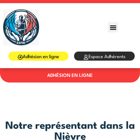
Sign in
Sign up
Sign in
Don’t have an account?
Sign up
Adhésion en ligne
Espace Adhérents
ADHÉSION EN LIGNE
Lost your password?
Remember me
Notre représentant dans la
Nièvre