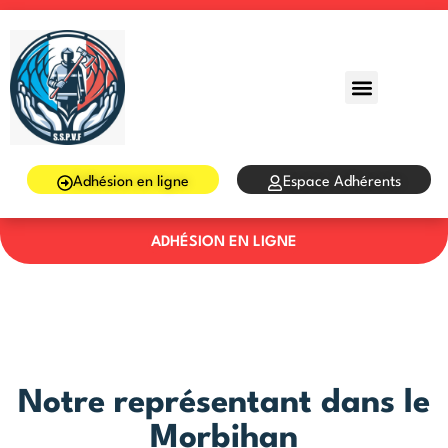
Sign in
Sign up
Sign in
Don’t have an account?
Sign up
Adhésion en ligne
Espace Adhérents
ADHÉSION EN LIGNE
Lost your password?
Remember me
Notre représentant dans le
Morbihan