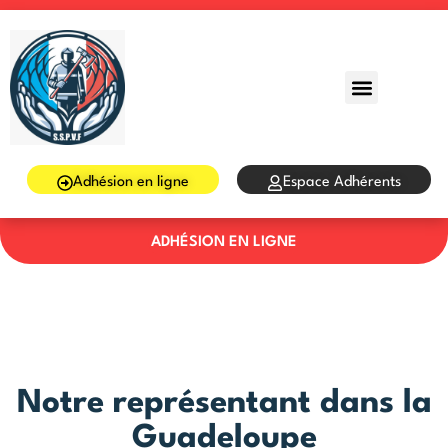
Sign in
Sign up
Sign in
Don’t have an account?
Sign up
Adhésion en ligne
Espace Adhérents
ADHÉSION EN LIGNE
Lost your password?
Remember me
Notre représentant dans la
Guadeloupe