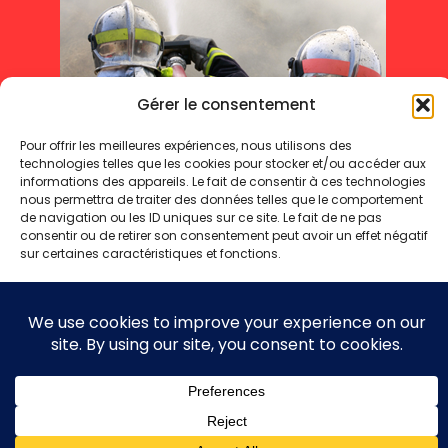
Gérer le consentement
Pour offrir les meilleures expériences, nous utilisons des
technologies telles que les cookies pour stocker et/ou accéder aux
informations des appareils. Le fait de consentir à ces technologies
nous permettra de traiter des données telles que le comportement
de navigation ou les ID uniques sur ce site. Le fait de ne pas
consentir ou de retirer son consentement peut avoir un effet négatif
sur certaines caractéristiques et fonctions.
Mentions légales
Politique de cookies
Politique de confidentialité
Accepter
Refuser
Copyright 2025 © - Toute reproduction même partielle interdite
Voir les préférences