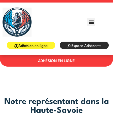
Sign in
Sign up
Sign in
Don’t have an account?
Sign up
Adhésion en ligne
Espace Adhérents
ADHÉSION EN LIGNE
Lost your password?
Remember me
Notre représentant dans la
Haute-Savoie