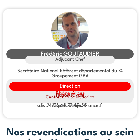
Frédéric GOUTAUDIER
Adjudant Chef
Secrétaire National Référent départemental du 74
Groupement GBA
Direction
Rhône Alpes
Haute-Savoie
Centre: CPI Saint Jorioz
06.64.77.69.56
sdis.74@syndicat-spv-France.fr
Nos revendications au sein