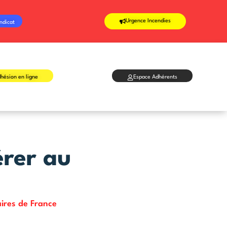
Urgence Incendies
ndicat
hésion en ligne
Espace Adhérents
rer au
ires de France