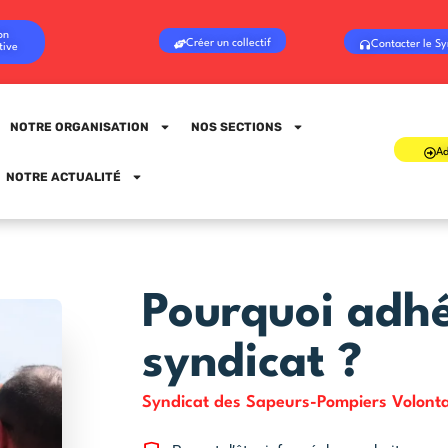
on
Créer un collectif
Contacter le Sy
tive
NOTRE ORGANISATION
NOS SECTIONS
Ad
Sign in
Sign up
NOTRE ACTUALITÉ
Sign in
Don’t have an account?
Sign up
Pourquoi adhé
syndicat ?
Syndicat des Sapeurs-Pompiers Volonta