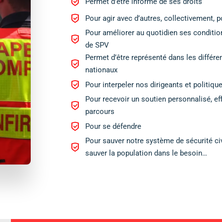
Permet d’être informé de ses droits
Pour agir avec d’autres, collectivement, po
Pour améliorer au quotidien ses conditions
Lost your password?
Remember me
de SPV
Permet d’être représenté dans les différe
nationaux
Pour interpeler nos dirigeants et politiqu
Pour recevoir un soutien personnalisé, ef
parcours
Pour se défendre
Pour sauver notre système de sécurité civi
sauver la population dans le besoin…