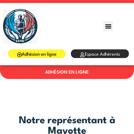
Sign in
Sign up
Sign in
Don’t have an account?
Sign up
Adhésion en ligne
Espace Adhérents
ADHÉSION EN LIGNE
Lost your password?
Remember me
Notre représentant à
Mayotte