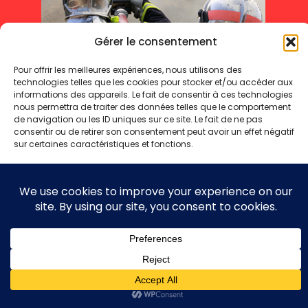
Gérer le consentement
Pour offrir les meilleures expériences, nous utilisons des
technologies telles que les cookies pour stocker et/ou accéder aux
informations des appareils. Le fait de consentir à ces technologies
nous permettra de traiter des données telles que le comportement
de navigation ou les ID uniques sur ce site. Le fait de ne pas
consentir ou de retirer son consentement peut avoir un effet négatif
sur certaines caractéristiques et fonctions.
Mentions légales
Politique de cookies
Politique de confidentialité
Accepter
Refuser
Copyright 2025 © - Toute reproduction même partielle interdite
Voir les préférences
Politique de cookies
Politique de confidentialité