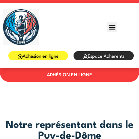
Sign in
Sign up
Sign in
Don’t have an account?
Sign up
Adhésion en ligne
Espace Adhérents
ADHÉSION EN LIGNE
Lost your password?
Remember me
Notre représentant dans le
Puy-de-Dôme