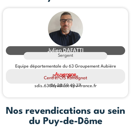
Julien DAFATTI
Sergent
Equipe départementale du 63 Groupement Aubière
Auvergne
Puy-de-Dôme
Centre: CIS Romagnat
06 20 59 49 37
sdis.63@syndicat-spv-france.fr
Nos revendications au sein
du Puy-de-Dôme