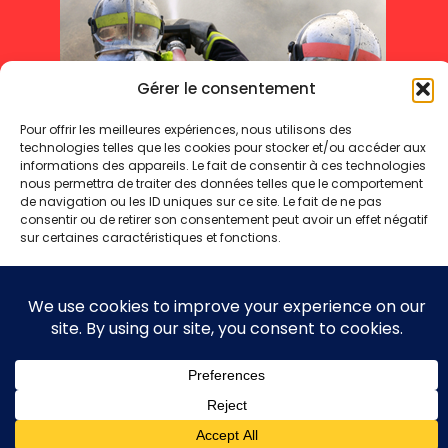
Gérer le consentement
Pour offrir les meilleures expériences, nous utilisons des
technologies telles que les cookies pour stocker et/ou accéder aux
informations des appareils. Le fait de consentir à ces technologies
nous permettra de traiter des données telles que le comportement
de navigation ou les ID uniques sur ce site. Le fait de ne pas
consentir ou de retirer son consentement peut avoir un effet négatif
sur certaines caractéristiques et fonctions.
Mentions légales
Politique de cookies
Politique de confidentialité
Accepter
Refuser
Copyright 2025 © - Toute reproduction même partielle interdite
Voir les préférences
Politique de cookies
Politique de confidentialité