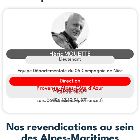
Héric MOUETTE
Lieutenant
Equipe Départementale du 06 Compagnie de Nice
Direction
Provence-Alpes-Côte d’Azur
Alpes-Maritimes
Centre: Nice
06.12.17.54.87
sdis.06@syndicat-spv-france.fr
Nos revendications au sein
des Alpes-Maritimes