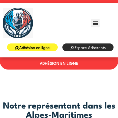
Sign in
Sign up
Sign in
Don’t have an account?
Sign up
Adhésion en ligne
Espace Adhérents
ADHÉSION EN LIGNE
Lost your password?
Remember me
Notre représentant dans les
Alpes-Maritimes