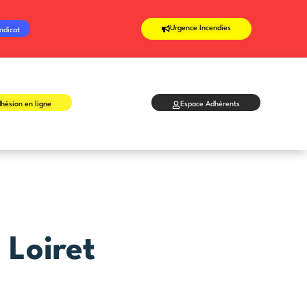
Urgence Incendies
ndicat
hésion en ligne
Espace Adhérents
 Loiret