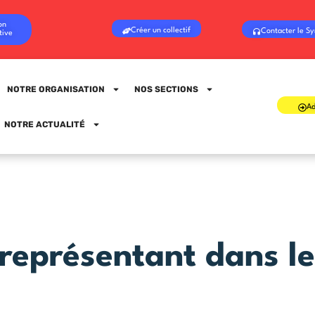
on
Créer un collectif
Contacter le Sy
tive
NOTRE ORGANISATION
NOS SECTIONS
Ad
Sign in
Sign up
NOTRE ACTUALITÉ
Sign in
Don’t have an account?
Sign up
représentant dans le