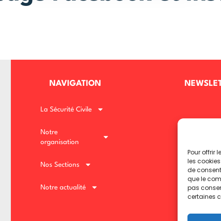
NAVIGATION
NEWSLE
La Sécurité Civile
Notre
organisation
Pour offrir
les cookies
Nos Sections
de consenti
NOUS SU
que le comp
pas consent
Notre actualité
certaines c