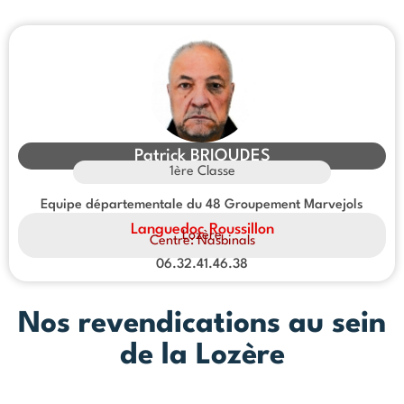
Patrick BRIOUDES
1ère Classe
Equipe départementale du 48 Groupement Marvejols
Languedoc Roussillon
Lozère
Centre: Nasbinals
06.32.41.46.38
Nos revendications au sein
de la Lozère