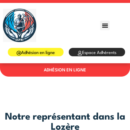
Sign in
Sign up
Sign in
Don’t have an account?
Sign up
Adhésion en ligne
Espace Adhérents
ADHÉSION EN LIGNE
Lost your password?
Remember me
Notre représentant dans la
Lozère