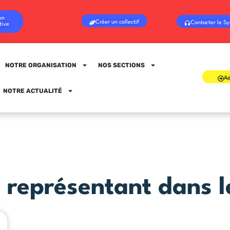
on
Créer un collectif
Contacter le Sy
tive
NOTRE ORGANISATION
NOS SECTIONS
Ad
Sign in
Sign up
NOTRE ACTUALITÉ
Sign in
Don’t have an account?
Sign up
 représentant dans l