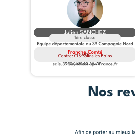
Julien SANCHEZ
1ère classe
Equipe départementale du 39 Compagnie Nord
Franche Comté
Jura
Centre: CIS Salins les Bains
07.85.62.14.76
sdis.39@syndicat-spv-France.fr
Nos re
Afin de porter au mieux l