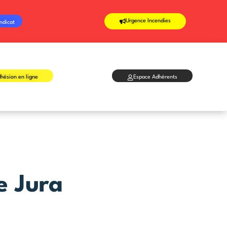
Urgence Incendies
ndicat
hésion en ligne
Espace Adhérents
e Jura