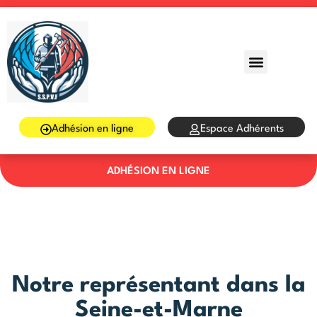
Sign in
Sign up
Sign in
Don’t have an account?
Sign up
Adhésion en ligne
Espace Adhérents
ADHÉSION EN LIGNE
Lost your password?
Remember me
Notre représentant dans la
Seine-et-Marne