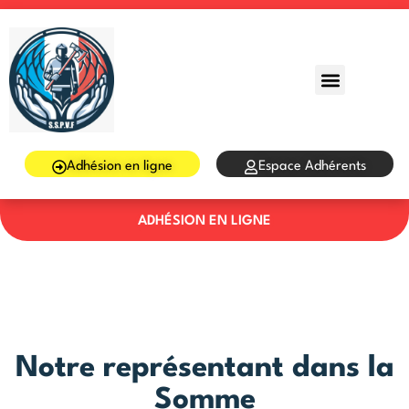
Sign in
Sign up
Sign in
Don’t have an account?
Sign up
Adhésion en ligne
Espace Adhérents
ADHÉSION EN LIGNE
Lost your password?
Remember me
Notre représentant dans la
Somme