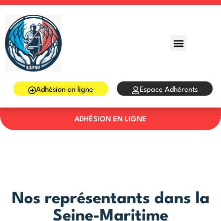
Sign in
Sign up
Sign in
Don’t have an account?
Sign up
Adhésion en ligne
Espace Adhérents
ADHÉSION EN LIGNE
Lost your password?
Remember me
Nos représentants dans la
Seine-Maritime