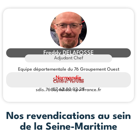
Freddy DELAFOSSE
Adjudant Chef
Equipe départementale du 76 Groupement Ouest
Normandie
Seine-Maritime
Centre: Yerville
07 62 80 92 25
sdis.76@syndicat-spv-France.fr
Nos revendications au sein
de la Seine-Maritime