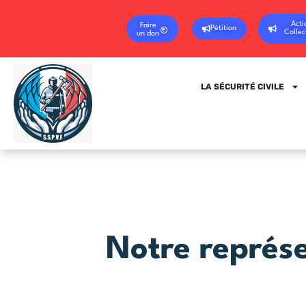
Acti
Faire
Pétition
Collec
un don
LA SÉCURITÉ CIVILE
Notre représ