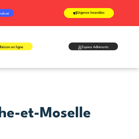
Urgence Incendies
ndicat
hésion en ligne
Espace Adhérents
he-et-Moselle