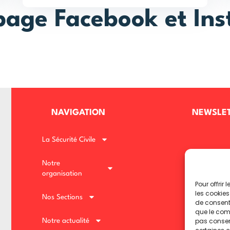
page Facebook et In
NAVIGATION
NEWSLE
La Sécurité Civile
Notre
organisation
Pour offrir
les cookies
Nos Sections
de consenti
NOUS SU
que le comp
pas consent
Notre actualité