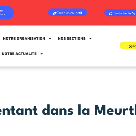
on
Créer un collectif
Contacter le Sy
tive
NOTRE ORGANISATION
NOS SECTIONS
Ad
Sign in
Sign up
NOTRE ACTUALITÉ
Sign in
Don’t have an account?
Sign up
entant dans la Meurt