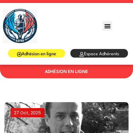
Sign in
Sign up
Sign in
Don’t have an account?
Sign up
Adhésion en ligne
Espace Adhérents
ADHÉSION EN LIGNE
Lost your password?
Remember me
27 Oct, 2025