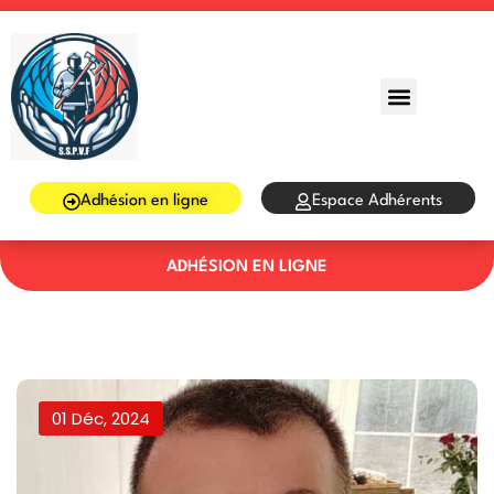
Sign in
Sign up
Sign in
Don’t have an account?
Sign up
Adhésion en ligne
Espace Adhérents
ADHÉSION EN LIGNE
Lost your password?
Remember me
01 Déc, 2024