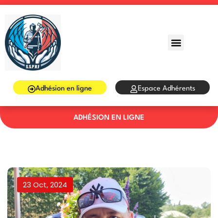
Sign in
Sign up
Sign in
Don’t have an account?
Sign up
Adhésion en ligne
Espace Adhérents
ADHÉSION EN LIGNE
Lost your password?
Remember me
23 Oct, 2024