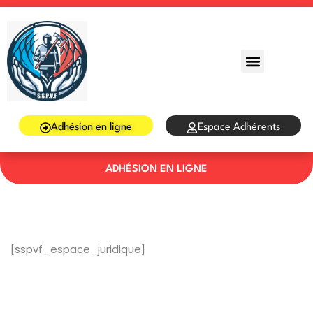
Sign in
Sign up
Sign in
Don’t have an account?
Sign up
Adhésion en ligne
Espace Adhérents
ADHÉSION EN LIGNE
Lost your password?
Remember me
[sspvf_espace_juridique]