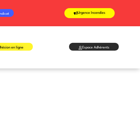
Urgence Incendies
ndicat
hésion en ligne
Espace Adhérents