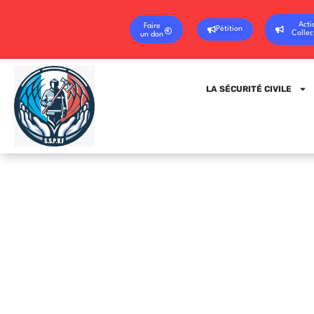
Acti
Faire
Pétition
Collec
un don
LA SÉCURITÉ CIVILE