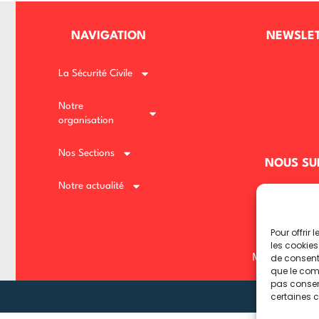
NAVIGATION
NEWSLE
Lost your password?
Remember me
La Sécurité Civile
Notre
organisation
Nos Sections
NOUS SU
Notre actualité
Pour offrir
les cookies
Mentions léga
de consenti
que le comp
pas consent
certaines c