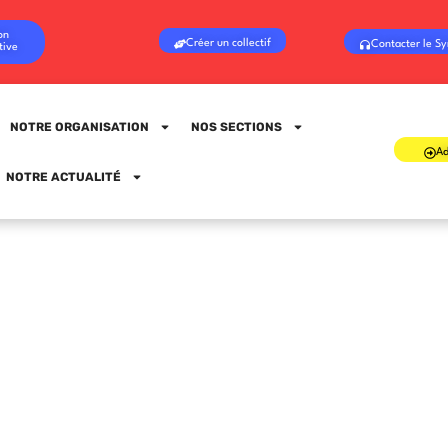
on
Créer un collectif
Contacter le Sy
tive
NOTRE ORGANISATION
NOS SECTIONS
Ad
Sign in
Sign up
NOTRE ACTUALITÉ
Sign in
Don’t have an account?
Sign up