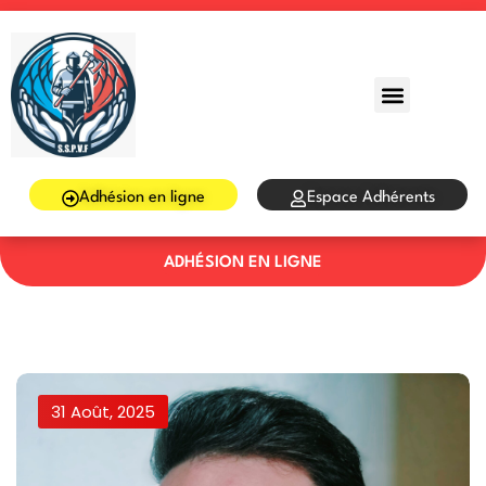
Sign in
Sign up
Sign in
Don’t have an account?
Sign up
Adhésion en ligne
Espace Adhérents
ADHÉSION EN LIGNE
Lost your password?
Remember me
31 Août, 2025