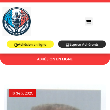
Sign in
Sign up
Sign in
Don’t have an account?
Sign up
Adhésion en ligne
Espace Adhérents
ADHÉSION EN LIGNE
Lost your password?
Remember me
16 Sep, 2025