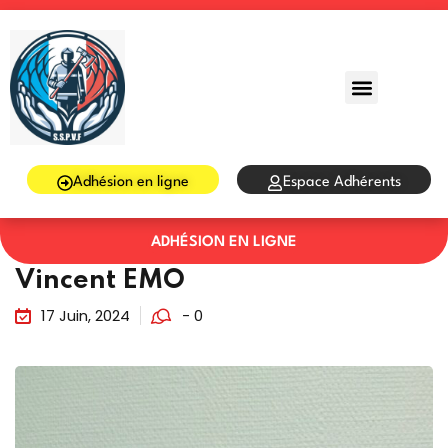
Sign in
Sign up
Sign in
Don’t have an account?
Sign up
Adhésion en ligne
Espace Adhérents
ADHÉSION EN LIGNE
Vincent EMO
17 Juin, 2024
- 0
Lost your password?
Remember me