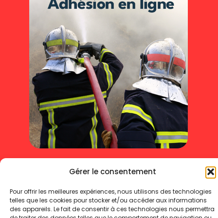
Mentions légales
Politique de cookies
Gérer le consentement
Politique de confidentialité
Pour offrir les meilleures expériences, nous utilisons des technologies
Copyright 2025 © - Toute reproduction même partielle interdite
telles que les cookies pour stocker et/ou accéder aux informations
des appareils. Le fait de consentir à ces technologies nous permettra
de traiter des données telles que le comportement de navigation ou