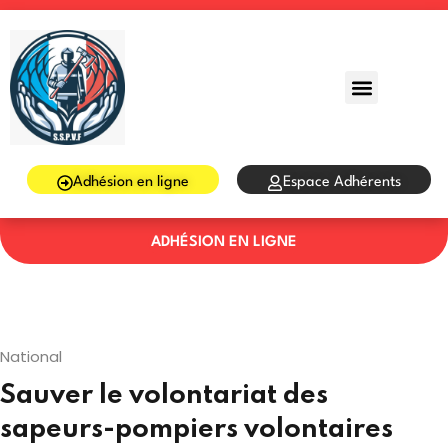
Sign in
Sign up
Sign in
Don’t have an account?
Sign up
Adhésion en ligne
Espace Adhérents
ADHÉSION EN LIGNE
Lost your password?
Remember me
National
Sauver le volontariat des
sapeurs-pompiers volontaires