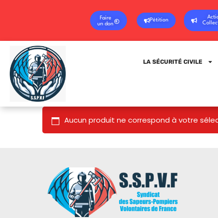
Acti
Faire
Pétition
Collec
un don
LA SÉCURITÉ CIVILE
Aucun produit ne correspond à votre sélec