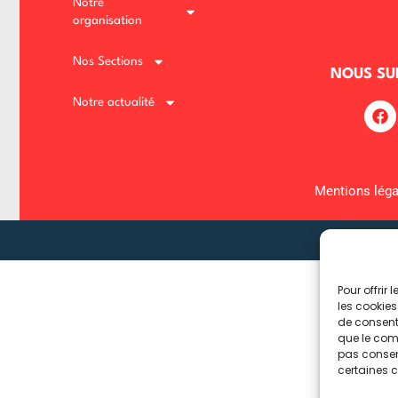
Notre
organisation
Lost your password?
Remember me
Nos Sections
NOUS SU
Notre actualité
Mentions léga
Pour offrir
les cookies
de consenti
que le comp
pas consent
certaines c