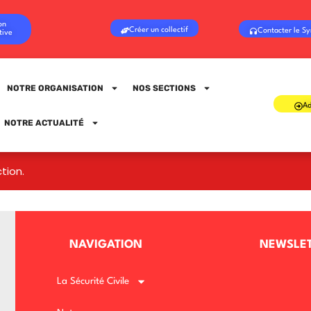
on
Créer un collectif
Contacter le Sy
tive
NOTRE ORGANISATION
NOS SECTIONS
Ad
Sign in
Sign up
NOTRE ACTUALITÉ
tion.
Sign in
Don’t have an account?
Sign up
NAVIGATION
NEWSLE
La Sécurité Civile