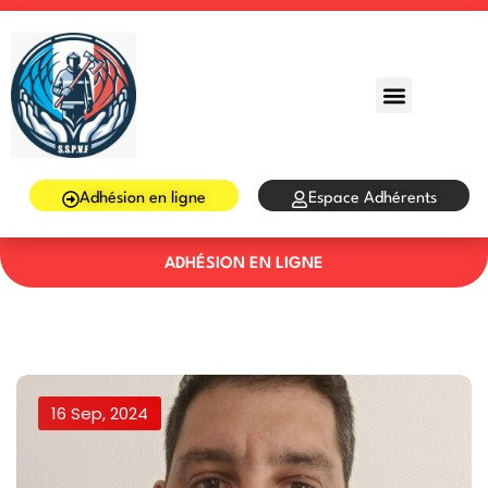
Sign in
Sign up
Sign in
Don’t have an account?
Sign up
Adhésion en ligne
Espace Adhérents
ADHÉSION EN LIGNE
Lost your password?
Remember me
16 Sep, 2024