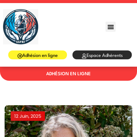
Sign in
Sign up
Sign in
Don’t have an account?
Sign up
Adhésion en ligne
Espace Adhérents
ADHÉSION EN LIGNE
Lost your password?
Remember me
12 Juin, 2025