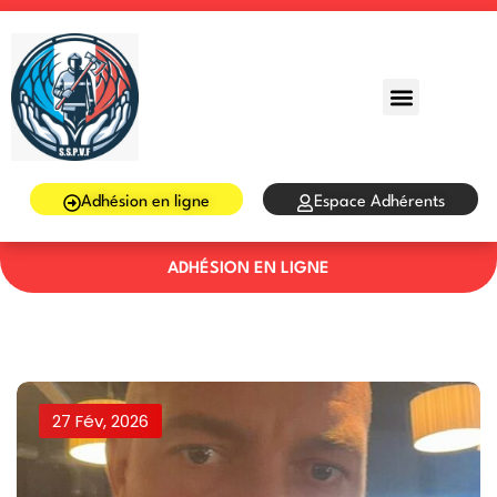
Sign in
Sign up
Sign in
Don’t have an account?
Sign up
Adhésion en ligne
Espace Adhérents
ADHÉSION EN LIGNE
Lost your password?
Remember me
27 Fév, 2026