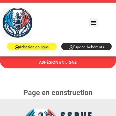
Sign in
Sign up
Sign in
Don’t have an account?
Sign up
Adhésion en ligne
Espace Adhérents
ADHÉSION EN LIGNE
Lost your password?
Remember me
Page en construction