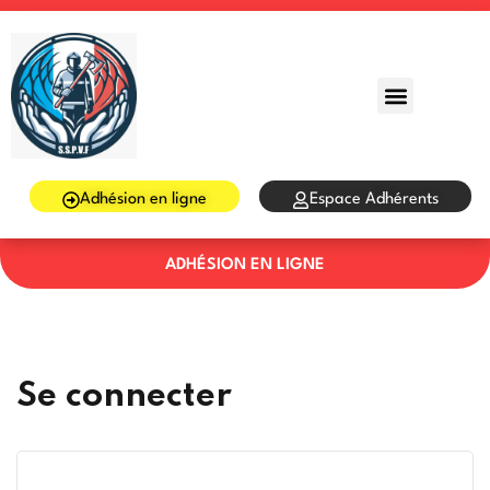
Sign in
Sign up
Sign in
Don’t have an account?
Sign up
Adhésion en ligne
Espace Adhérents
ADHÉSION EN LIGNE
Lost your password?
Remember me
Se connecter