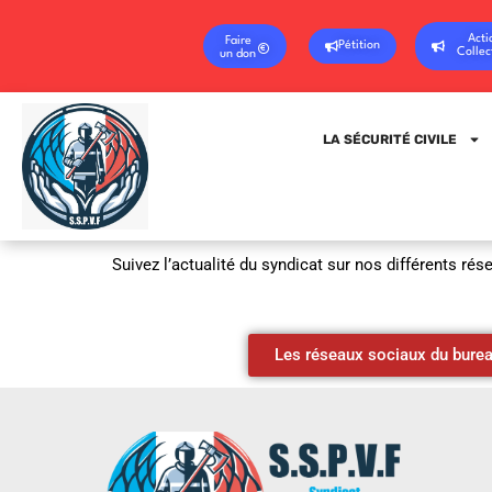
Acti
Faire
Pétition
Collec
un don
LA SÉCURITÉ CIVILE
Suivez l’actualité du syndicat sur nos différents rés
Les réseaux sociaux du burea