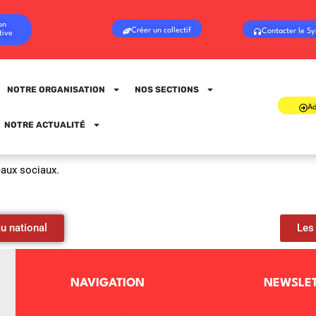
on
Créer un collectif
Contacter le Sy
tive
NOTRE ORGANISATION
NOS SECTIONS
Ad
Sign in
Sign up
NOTRE ACTUALITÉ
eaux sociaux.
Sign in
Don’t have an account?
Sign up
u national
Les
NAVIGATION
NEWSLE