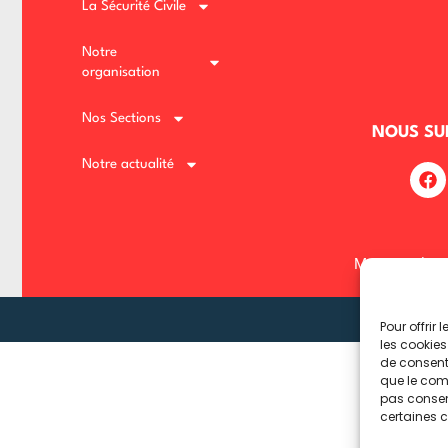
La Sécurité Civile
Notre
Lost your password?
Remember me
organisation
Nos Sections
NOUS SU
Notre actualité
Mentions léga
Pour offrir
les cookies
de consenti
que le comp
pas consent
certaines c