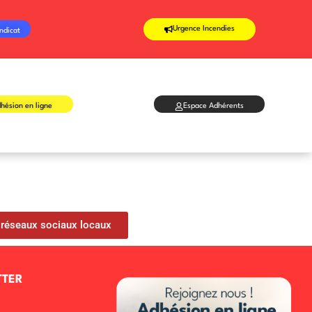
Urgence Incendies
ndicat
hésion en ligne
Espace Adhérents
 réseaux sociaux locaux
TTER