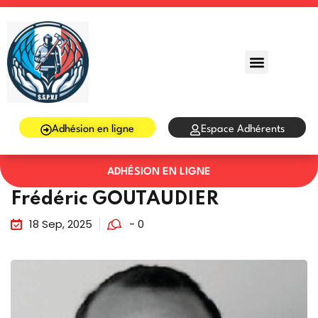
Sign in
Sign up
Sign in
Don’t have an account?
Sign up
Adhésion en ligne
Espace Adhérents
ADHÉSION EN LIGNE
Frédéric GOUTAUDIER
18 Sep, 2025
- 0
Lost your password?
Remember me