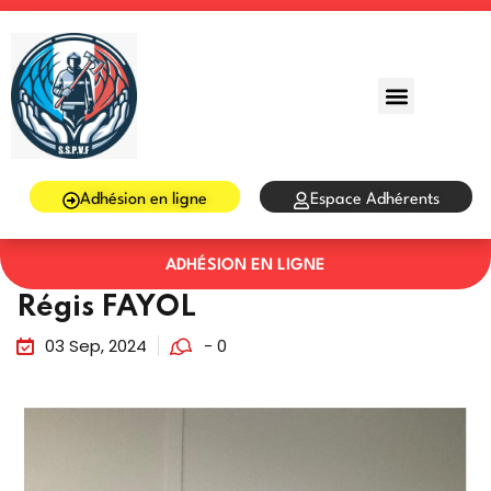
Sign in
Sign up
Sign in
Don’t have an account?
Sign up
Adhésion en ligne
Espace Adhérents
ADHÉSION EN LIGNE
Régis FAYOL
03 Sep, 2024
- 0
Lost your password?
Remember me