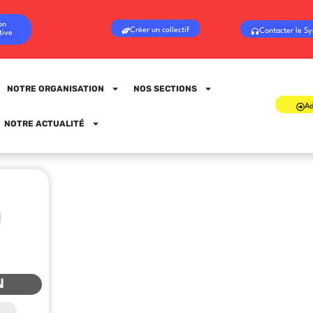
on
Créer un collectif
Contacter le Sy
tive
NOTRE ORGANISATION
NOS SECTIONS
Ad
Sign in
Sign up
NOTRE ACTUALITÉ
Sign in
Don’t have an account?
Sign up