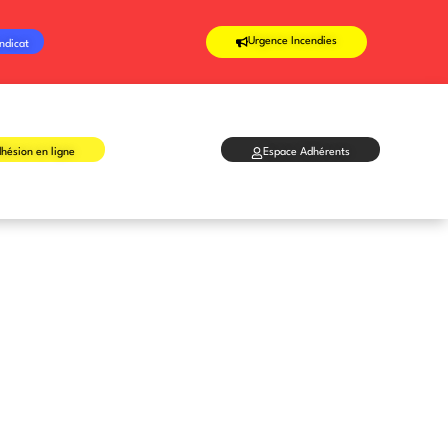
Urgence Incendies
ndicat
hésion en ligne
Espace Adhérents