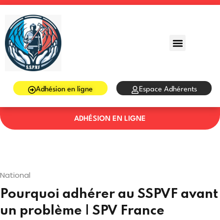
Sign in
Sign up
Sign in
Don’t have an account?
Sign up
Adhésion en ligne
Espace Adhérents
ADHÉSION EN LIGNE
Lost your password?
Remember me
National
Pourquoi adhérer au SSPVF avant
un problème | SPV France