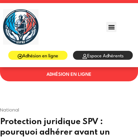
Sign in
Sign up
Sign in
Don’t have an account?
Sign up
Adhésion en ligne
Espace Adhérents
ADHÉSION EN LIGNE
Lost your password?
Remember me
National
Protection juridique SPV :
pourquoi adhérer avant un