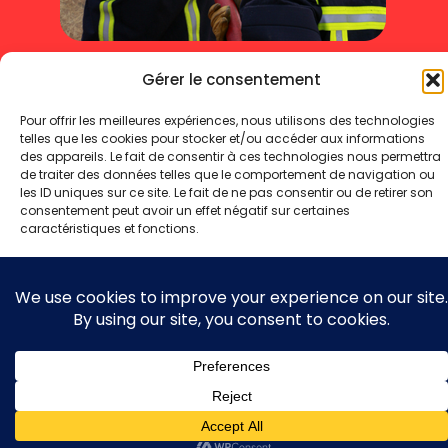
Mentions légales
Politique de cookies
Gérer le consentement
Politique de confidentialité
Pour offrir les meilleures expériences, nous utilisons des technologies
telles que les cookies pour stocker et/ou accéder aux informations
Copyright 2025 © - Toute reproduction même partielle interdite
des appareils. Le fait de consentir à ces technologies nous permettra
de traiter des données telles que le comportement de navigation ou
les ID uniques sur ce site. Le fait de ne pas consentir ou de retirer son
consentement peut avoir un effet négatif sur certaines
caractéristiques et fonctions.
Accepter
Refuser
Voir les préférences
Politique de cookies
Politique de confidentialité