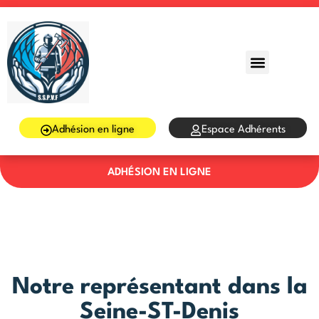
Sign in
Sign up
Sign in
Don’t have an account?
Sign up
Adhésion en ligne
Espace Adhérents
ADHÉSION EN LIGNE
Lost your password?
Remember me
Notre représentant dans la
Seine-ST-Denis