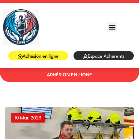
Sign in
Sign up
Sign in
Don’t have an account?
Sign up
Adhésion en ligne
Espace Adhérents
ADHÉSION EN LIGNE
Lost your password?
Remember me
10 Mar, 2026