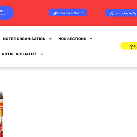
on
Créer un collectif
Contacter le Sy
tive
NOTRE ORGANISATION
NOS SECTIONS
Ad
Sign in
Sign up
NOTRE ACTUALITÉ
Sign in
Don’t have an account?
Sign up