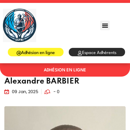
Sign in
Sign up
Sign in
Don’t have an account?
Sign up
Adhésion en ligne
Espace Adhérents
ADHÉSION EN LIGNE
Alexandre BARBIER
09 Jan, 2025
- 0
Lost your password?
Remember me