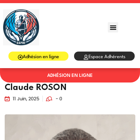
Sign in
Sign up
Sign in
Don’t have an account?
Sign up
Adhésion en ligne
Espace Adhérents
ADHÉSION EN LIGNE
Claude ROSON
11 Juin, 2025
- 0
Lost your password?
Remember me