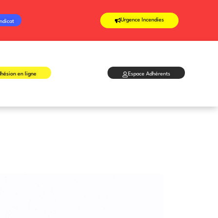
Urgence Incendies
ndicat
hésion en ligne
Espace Adhérents