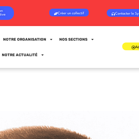
on
Créer un collectif
Contacter le Sy
tive
NOTRE ORGANISATION
NOS SECTIONS
Ad
Sign in
Sign up
NOTRE ACTUALITÉ
Sign in
Don’t have an account?
Sign up