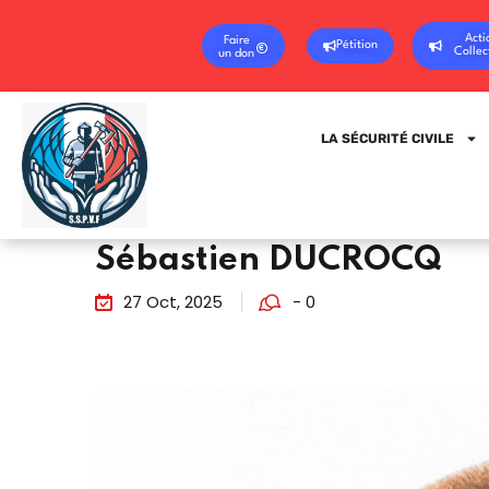
Acti
Faire
Pétition
Collec
un don
LA SÉCURITÉ CIVILE
Sébastien DUCROCQ
27 Oct, 2025
- 0