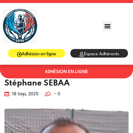
Sign in
Sign up
Sign in
Don’t have an account?
Sign up
Adhésion en ligne
Espace Adhérents
ADHÉSION EN LIGNE
Stéphane SEBAA
18 Sep, 2025
- 0
Lost your password?
Remember me