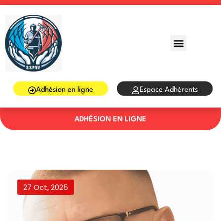
Sign in
Sign up
Sign in
Don’t have an account?
Sign up
Adhésion en ligne
Espace Adhérents
ADHÉSION EN LIGNE
Lost your password?
Remember me
27 Oct, 2025