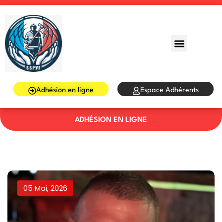
Sign in
Sign up
Sign in
Don’t have an account?
Sign up
Adhésion en ligne
Espace Adhérents
ADHÉSION EN LIGNE
Lost your password?
Remember me
05 Mai, 2026